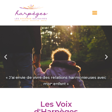
ACCUEIL
QUI SOMMES-NOUS ?
POUVONS-NOUS VOUS
AIDER ?
AGIR AVEC NOUS
ÇA SE PASSE CHEZ
HARPÈGES
« J’ai envie de vivre des relations harmonieuses avec
NOUS CONTACTER
mon enfant »
Les Voix
d'Harpèges