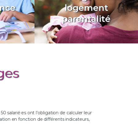
ance
logement
Parentalité
.
parentalité
En savoir plus...
ges
0 salarié·es ont l’obligation de calculer leur
tion en fonction de différents indicateurs,