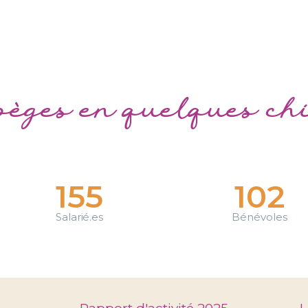
èges en quelques chi
155
102
Salarié.es
Bénévoles