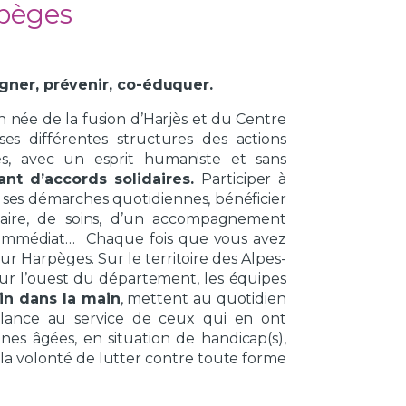
pèges
igner, prévenir, co-éduquer.
n née de la fusion d’Harjès et du Centre
es différentes structures des actions
ires, avec un esprit humaniste et sans
t d’accords solidaires.
Participer à
ns ses démarches quotidiennes, bénéficier
colaire, de soins, d’un accompagnement
t immédiat… Chaque fois que vous avez
r Harpèges. Sur le territoire des Alpes-
sur l’ouest du département, les équipes
in dans la main
, mettent au quotidien
llance au service de ceux qui en ont
nnes âgées, en situation de handicap(s),
c la volonté de lutter contre toute forme