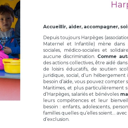
Har
Accueillir, aider, accompagner, so
Depuis toujours Harpèges (associatio
Maternel et Infantile) mène dans s
sociales, médico-sociales et solida
aucune discrimination.
Comme autan
des actions collectives, être aidé da
de loisirs éducatifs, de soutien s
juridique, social, d’un hébergemen
besoin d’aide, vous pouvez compter su
Maritimes, et plus particulièrement 
d’Harpèges, salariés et bénévoles
ma
leurs compétences et leur bienvei
besoin : enfants, adolescents, perso
familles quelles qu’elles soient… ave
d’exclusion.