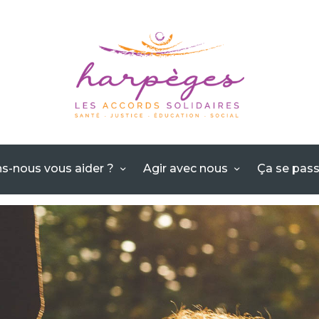
ACCUEIL
QUI SOMMES-NOUS
?
POUVONS-NOUS
VOUS AIDER ?
s-nous vous aider ?
Agir avec nous
Ça se pas
AGIR AVEC NOUS
ÇA SE PASSE CHEZ
HARPÈGES
NOUS CONTACTER