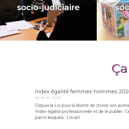
socio-judiciaire
soc
En savoir plus...
Ça
Index égalité femmes-hommes 202
février 24, 2026
Depuis la Loi pour la liberté de choisir son aven
Index égalité professionnelle et de le publier.
parmi lesquels : L’écart