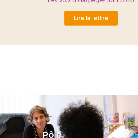
Les Voix d'Harpèges juin 2026
Lire la lettre
Pôle
Pôle
Socio-judiciaire
Soc