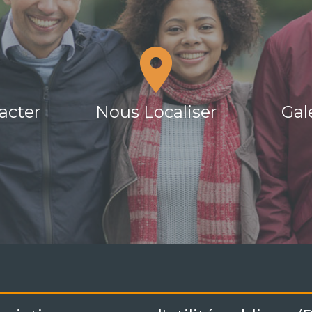
acter
Nous Localiser
Gal